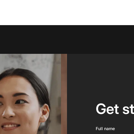
Get s
Full name