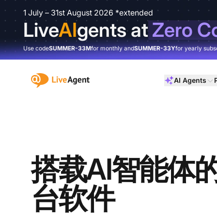
1 July – 31st August 2026 *extended
Live
AI
gents at
Zero C
Use code
SUMMER-33M
for monthly and
SUMMER-33Y
for yearly subs
:site.title
AI Agents
搭载AI智能体
台软件