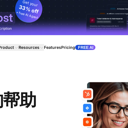
Get your
33% off
+ free AI Agent
ost
cription
Product
Resources
Features
Pricing
FREE AI
的帮助