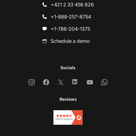
+421 2 33 456 826
+1-888-257-8754
+1-786-204-1375
Schedule a demo
Socials
Instagram
Facebook
X
Linkedin
Youtube
Whatsapp
Reviews
Co