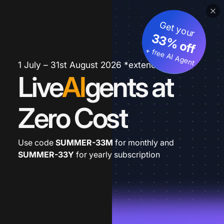
Get your
33% off
+ free AI Agent
1 July – 31st August 2026 *extended
Live
AI
gents at
Zero Cost
Use code
SUMMER-33M
for monthly and
SUMMER-33Y
for yearly subscription