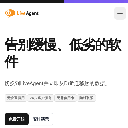
:site.title
Ope
告别缓慢、低劣的软
件
切换到LiveAgent并立即从Drift迁移您的数据。
无设置费用
24/7客户服务
无需信用卡
随时取消
免费开始
安排演示