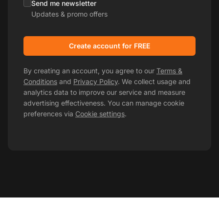
Send me newsletter
Updates & promo offers
Create account for FREE
By creating an account, you agree to our
Terms &
Conditions
and
Privacy Policy
. We collect usage and
analytics data to improve our service and measure
advertising effectiveness. You can manage cookie
preferences via
Cookie settings
.