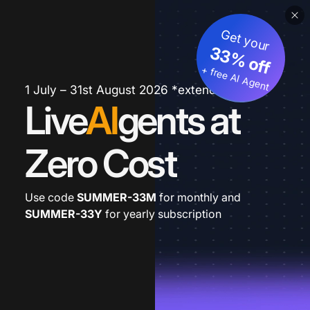
Get your
33% off
+ free AI Agent
1 July – 31st August 2026 *extended
Live
AI
gents at
Zero Cost
Use code
SUMMER-33M
for monthly and
SUMMER-33Y
for yearly subscription