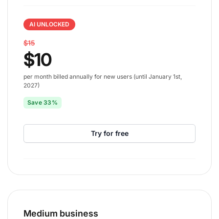
AI UNLOCKED
$15
$10
per month billed annually for new users (until January 1st,
2027)
Save 33%
Try for free
Medium business