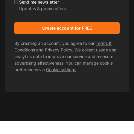
Send me newsletter
Updates & promo offers
Create account for FREE
By creating an account, you agree to our
Terms &
Conditions
and
Privacy Policy
. We collect usage and
analytics data to improve our service and measure
advertising effectiveness. You can manage cookie
preferences via
Cookie settings
.