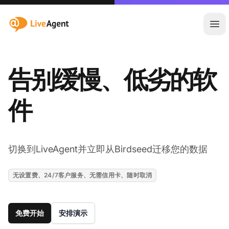
:site.title
Ope
告别缓慢、低劣的软
件
切换到LiveAgent并立即从Birdseed迁移您的数据
无设置费、24/7客户服务、无需信用卡、随时取消
免费开始
安排演示