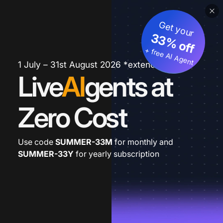
Get your
33% off
+ free AI Agent
1 July – 31st August 2026 *extended
Live
AI
gents at
Zero Cost
Use code
SUMMER-33M
for monthly and
SUMMER-33Y
for yearly subscription