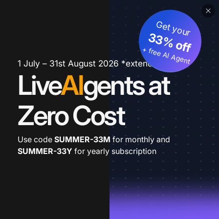
Get your
33% off
+ free AI Agent
1 July – 31st August 2026 *extended
Live
AI
gents at
Zero Cost
Use code
SUMMER-33M
for monthly and
SUMMER-33Y
for yearly subscription