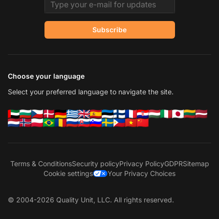
Email address
Subscribe
Choose your language
Select your preferred language to navigate the site.
Terms & Conditions
Security policy
Privacy Policy
GDPR
Sitemap
Cookie settings
Your Privacy Choices
© 2004-2026 Quality Unit, LLC. All rights reserved.
Co