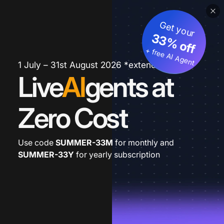
Get your
33% off
+ free AI Agent
1 July – 31st August 2026 *extended
Live
AI
gents at
Zero Cost
Use code
SUMMER-33M
for monthly and
SUMMER-33Y
for yearly subscription