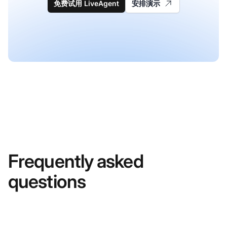
免费试用 LiveAgent
安排演示
Frequently asked
questions