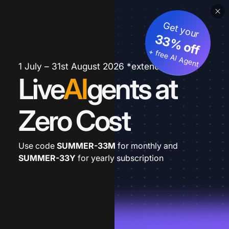
Get your
33% off
+ free AI Agent
1 July – 31st August 2026 *extended
Live
AI
gents at
Zero Cost
Use code
SUMMER-33M
for monthly and
SUMMER-33Y
for yearly subscription