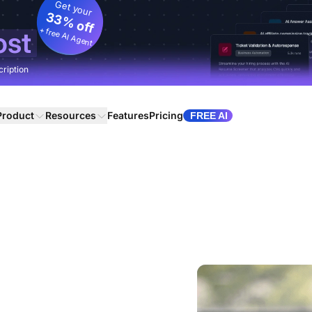
Get your
33% off
+ free AI Agent
ost
cription
Product
Resources
Features
Pricing
FREE AI