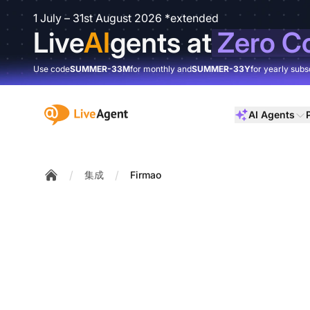
1 July – 31st August 2026 *extended
Live
AI
gents at
Zero C
Use code
SUMMER-33M
for monthly and
SUMMER-33Y
for yearly subs
:site.title
AI Agents
/
/
集成
Firmao
Home