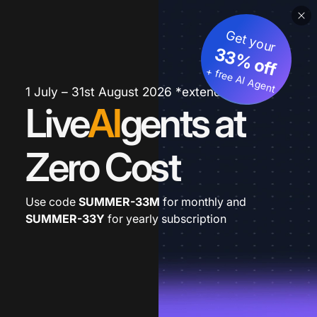
Get your
33% off
+ free AI Agent
1 July – 31st August 2026 *extended
Live
AI
gents at
Zero Cost
Use code
SUMMER-33M
for monthly and
SUMMER-33Y
for yearly subscription