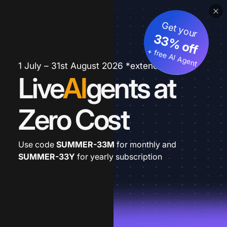
Get your
33% off
+ free AI Agent
1 July – 31st August 2026 *extended
Live
AI
gents at
Zero Cost
Use code
SUMMER-33M
for monthly and
SUMMER-33Y
for yearly subscription