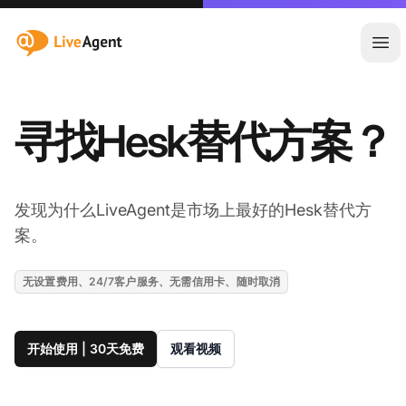
:site.title
Ope
寻找Hesk替代方案？
发现为什么LiveAgent是市场上最好的Hesk替代方
案。
无设置费用、24/7客户服务、无需信用卡、随时取消
开始使用 | 30天免费
观看视频