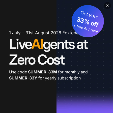
Get your
33% off
+ free AI Agent
1 July – 31st August 2026 *extended
Live
AI
gents at
Zero Cost
Use code
SUMMER-33M
for monthly and
SUMMER-33Y
for yearly subscription