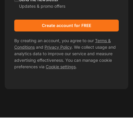
Updates & promo offers
Create account for FREE
By creating an account, you agree to our
Terms &
Conditions
and
Privacy Policy
. We collect usage and
analytics data to improve our service and measure
advertising effectiveness. You can manage cookie
preferences via
Cookie settings
.