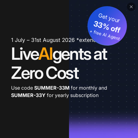
Get your
33% off
+ free AI Agent
1 July – 31st August 2026 *extended
Live
AI
gents at
Zero Cost
Use code
SUMMER-33M
for monthly and
SUMMER-33Y
for yearly subscription