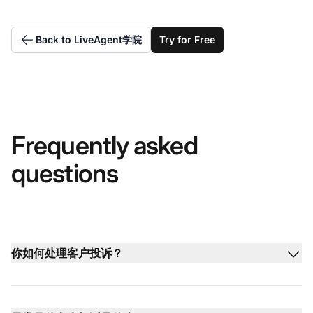
Back to LiveAgent学院
Try for Free
Frequently asked
questions
你如何处理客户投诉？