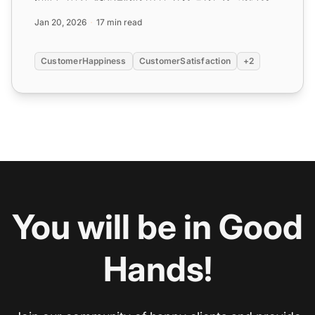
力、同情心、让他们感到重要。...
Jan 20, 2026
17 min read
CustomerHappiness
CustomerSatisfaction
+2
You will be in Good
Hands!