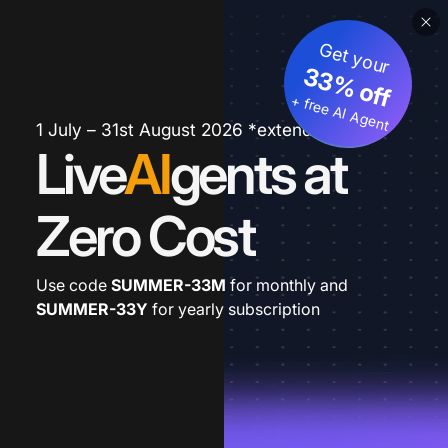
Get your
33% off
+ free AI Agent
1 July – 31st August 2026 *extended
Live
AI
gents at
Zero Cost
Use code
SUMMER-33M
for monthly and
SUMMER-33Y
for yearly subscription