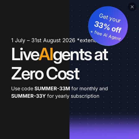
Get your
33% off
+ free AI Agent
1 July – 31st August 2026 *extended
Live
AI
gents at
Zero Cost
Use code
SUMMER-33M
for monthly and
SUMMER-33Y
for yearly subscription