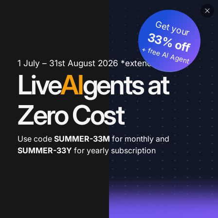
Get your
33% off
+ free AI Agent
1 July – 31st August 2026 *extended
Live
AI
gents at
Zero Cost
Use code
SUMMER-33M
for monthly and
SUMMER-33Y
for yearly subscription