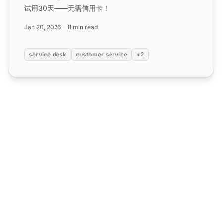
试用30天——无需信用卡！
Jan 20, 2026
8 min read
service desk
customer service
+2