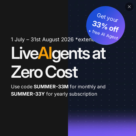
Get your
33% off
+ free AI Agent
1 July – 31st August 2026 *extended
Live
AI
gents at
Zero Cost
Use code
SUMMER-33M
for monthly and
SUMMER-33Y
for yearly subscription