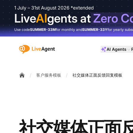
1 July – 31st August 2026 *extended
Live
AI
gents at
Zero C
Use code
SUMMER-33M
for monthly and
SUMMER-33Y
for yearly subs
:site.title
AI Agents
/
/
客户服务模板
社交媒体正面反馈回复模板
Home
社交媒体正面