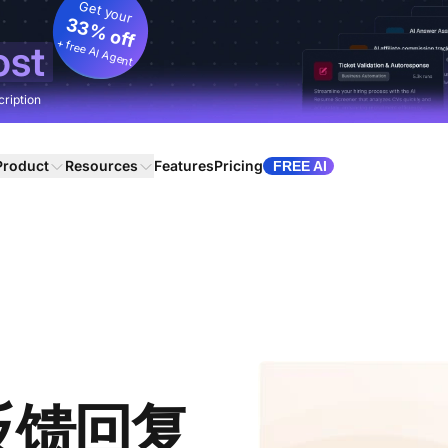
Get your
33% off
+ free AI Agent
ost
cription
Product
Resources
Features
Pricing
FREE AI
反馈回复