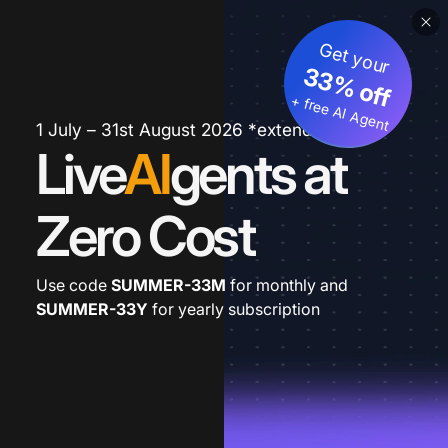
Get your
33% off
+ free AI Agent
1 July – 31st August 2026 *extended
Live
AI
gents at
Zero Cost
Use code
SUMMER-33M
for monthly and
SUMMER-33Y
for yearly subscription