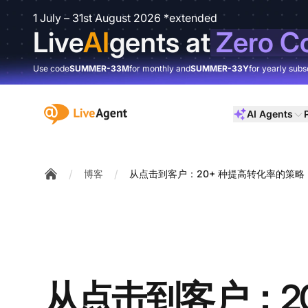
1 July – 31st August 2026 *extended
Live
AI
gents at
Zero C
Use code
SUMMER-33M
for monthly and
SUMMER-33Y
for yearly subs
:site.title
AI Agents
/
/
博客
从点击到客户：20+ 种提高转化率的策略
Home
从点击到客户：20