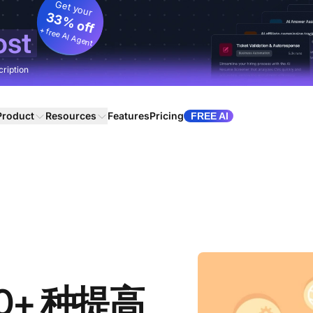
Get your
33% off
+ free AI Agent
ost
cription
Product
Resources
Features
Pricing
FREE AI
+ 种提高