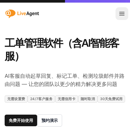
:site.title
Ope
工单管理软件（含AI智能客
服）
AI客服自动起草回复、标记工单、检测垃圾邮件并路
由问题 — 让您的团队以更少的精力解决更多问题
无需设置费
24/7客户服务
无需信用卡
随时取消
30天免费试用
免费开始使用
预约演示