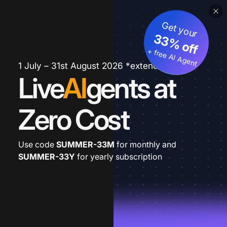
Get your
33% off
+ free AI Agent
1 July – 31st August 2026 *extended
Live
AI
gents at
Zero Cost
Use code
SUMMER-33M
for monthly and
SUMMER-33Y
for yearly subscription