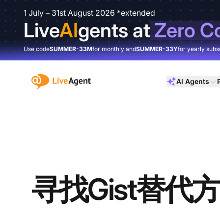
1 July – 31st August 2026 *extended
Live
AI
gents at
Zero C
Use code
SUMMER-33M
for monthly and
SUMMER-33Y
for yearly subs
:site.title
AI Agents
寻找Gist替代