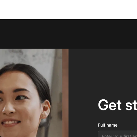
Get s
Full name