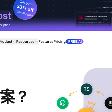
Get your
33% off
+ free AI Agent
ost
cription
Product
Resources
Features
Pricing
FREE AI
方案？