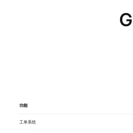
G
功能
工单系统