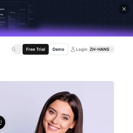
Free Trial
Demo
Login
ZH-HANS