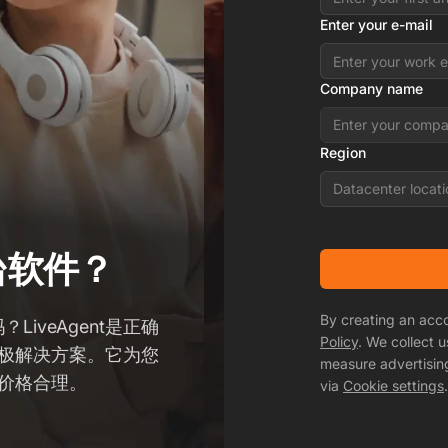
Enter your e-mail
Company name
Region
Datacenter locati
台软件？
By creating an acc
iveAgent是正确
Policy
. We collect 
的终极解决方案。它为您
measure advertisin
，价格合理。
via
Cookie settings
.