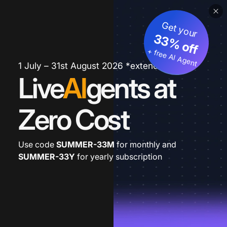
Get your
33% off
+ free AI Agent
1 July – 31st August 2026 *extended
Live
AI
gents at
Zero Cost
Use code
SUMMER-33M
for monthly and
SUMMER-33Y
for yearly subscription