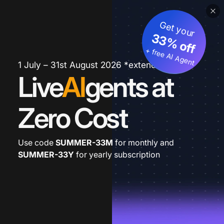
Get your
33% off
+ free AI Agent
1 July – 31st August 2026 *extended
Live
AI
gents at
Zero Cost
Use code
SUMMER-33M
for monthly and
SUMMER-33Y
for yearly subscription