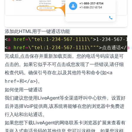
添加此HTML用于一键通话功能
<
a
href
=
\"tel:1-234-567-1111\"
>1-234-567-11
<
a
href
=
\"tel:1-234-567-1111\"""
>点击通话</
a
完成后,点击保存并重新加载页面。您的电话号码应该是可
点击的。如果它似乎不可点击或您发现了一些错误,请仔细
检查代码。确保引号存在,以及其他符号和命令(如
<a
和
)。
href=
</a>
如何使用一键通话
我们建议您使用LiveAgent等全渠道呼叫中心软件。设置好
后并选择VoIP提供商,该系统将能够在您的浏览器中免费进
行入站和出站通话。
如果您想下载LiveAgent的网络联系卡浏览器扩展来查看有
关嵌入式电话号码的其他信息,您可以这样做。如果您这样