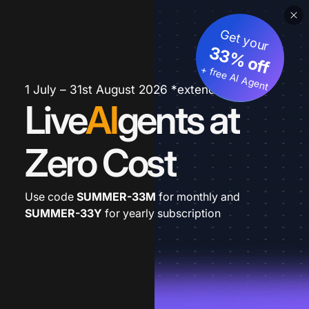
Get your
33% off
+ free AI Agent
1 July – 31st August 2026 *extended
Live
AI
gents at
Zero Cost
Use code
SUMMER-33M
for monthly and
SUMMER-33Y
for yearly subscription