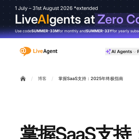
1 July – 31st August 2026 *extended
Live
AI
gents at
Zero C
Use code
SUMMER-33M
for monthly and
SUMMER-33Y
for yearly subs
:site.title
AI Agents
/
/
博客
掌握SaaS支持：2025年终极指南
Home
掌握SaaS支持