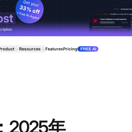
Get your
33% off
+ free AI Agent
ost
cription
Product
Resources
Features
Pricing
FREE AI
：2025年