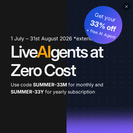
Get your
33% off
+ free AI Agent
1 July – 31st August 2026 *extended
Live
AI
gents at
Zero Cost
Use code
SUMMER-33M
for monthly and
SUMMER-33Y
for yearly subscription