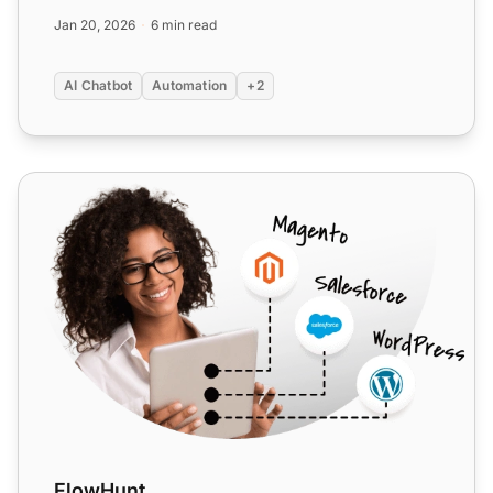
设置简单灵活。...
Jan 20, 2026
6 min read
AI Chatbot
Automation
+2
FlowHunt
FlowHunt