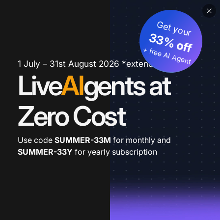
Get your
33% off
+ free AI Agent
1 July – 31st August 2026 *extended
Live
AI
gents at
Zero Cost
Use code
SUMMER-33M
for monthly and
SUMMER-33Y
for yearly subscription