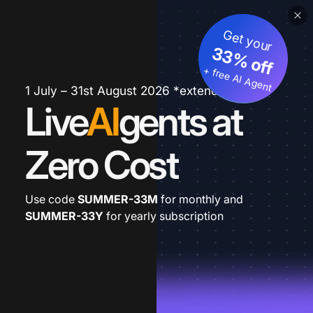
Get your
33% off
+ free AI Agent
1 July – 31st August 2026 *extended
Live
AI
gents at
Zero Cost
Use code
SUMMER-33M
for monthly and
SUMMER-33Y
for yearly subscription