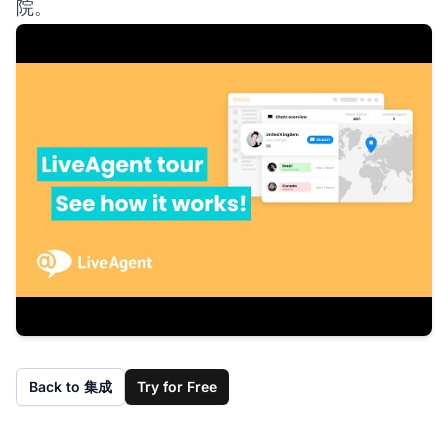
院。
Back to 集成
Try for Free