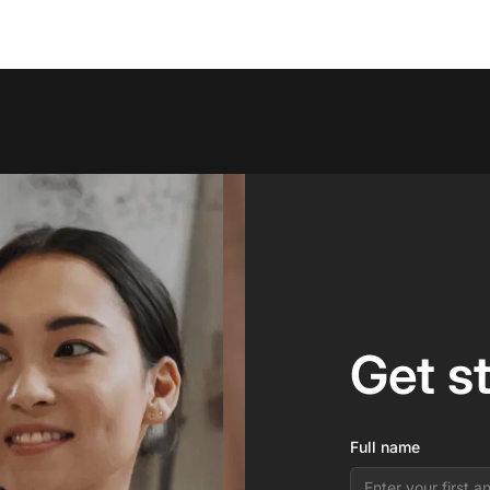
Get s
Full name