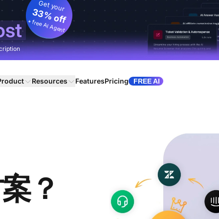
Get your
33% off
+ free AI Agent
ost
cription
Product
Resources
Features
Pricing
FREE AI
方案？