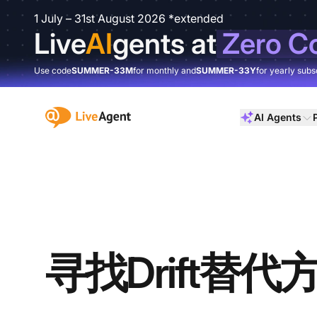
1 July – 31st August 2026 *extended
Live
AI
gents at
Zero C
Use code
SUMMER-33M
for monthly and
SUMMER-33Y
for yearly subs
:site.title
AI Agents
寻找Drift替代