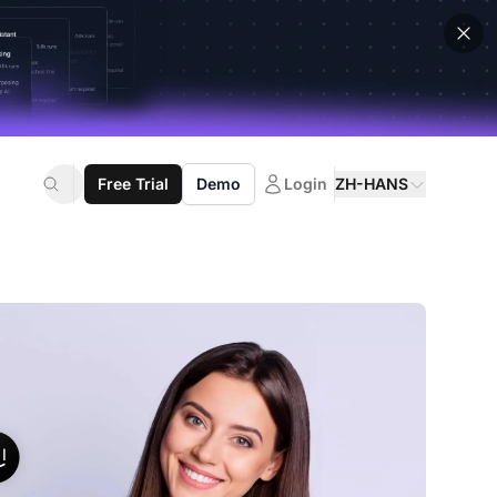
Free Trial
Demo
Login
ZH-HANS