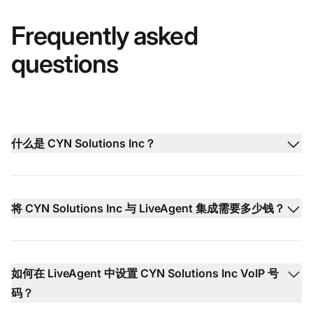
Frequently asked
questions
什么是 CYN Solutions Inc？
将 CYN Solutions Inc 与 LiveAgent 集成需要多少钱？
如何在 LiveAgent 中设置 CYN Solutions Inc VoIP 号
码？