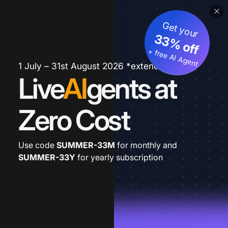
Get your
33% off
+ free AI Agent
1 July – 31st August 2026 *extended
Live
AI
gents at
Zero Cost
Use code
SUMMER-33M
for monthly and
SUMMER-33Y
for yearly subscription