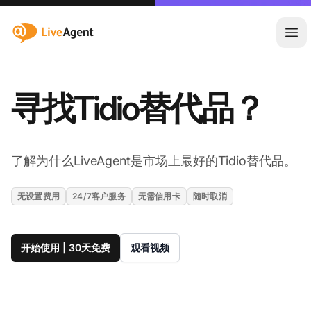
:site.title
Ope
寻找Tidio替代品？
了解为什么LiveAgent是市场上最好的Tidio替代品。
无设置费用
24/7客户服务
无需信用卡
随时取消
开始使用 | 30天免费
观看视频