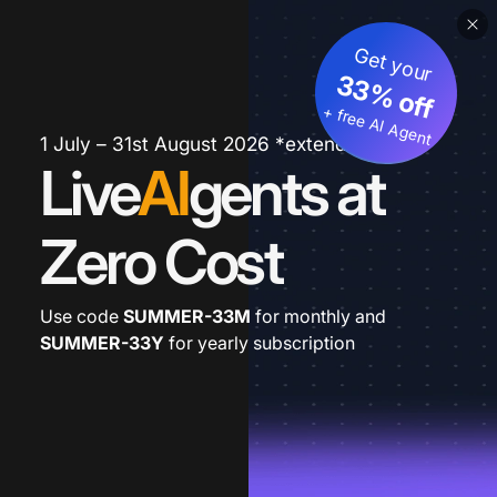
Get your
33% off
+ free AI Agent
1 July – 31st August 2026 *extended
Live
AI
gents at
Zero Cost
Use code
SUMMER-33M
for monthly and
SUMMER-33Y
for yearly subscription