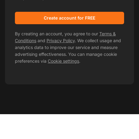
Create account for FREE
By creating an account, you agree to our
Terms &
Conditions
and
Privacy Policy
. We collect usage and
analytics data to improve our service and measure
advertising effectiveness. You can manage cookie
preferences via
Cookie settings
.