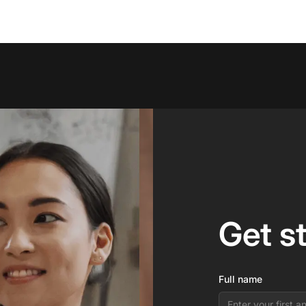
Get s
Full name