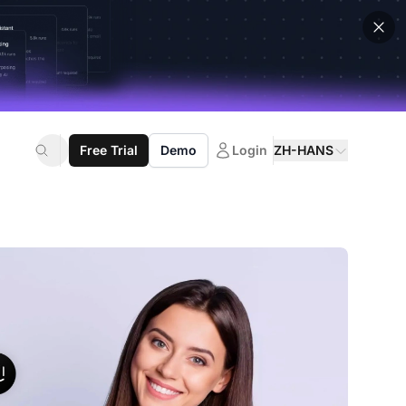
Free Trial
Demo
Login
ZH-HANS