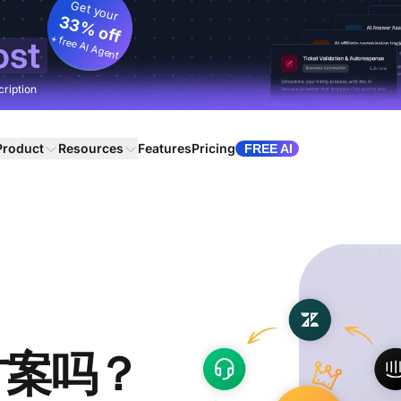
Get your
33% off
+ free AI Agent
ost
cription
Product
Resources
Features
Pricing
FREE AI
代方案吗？