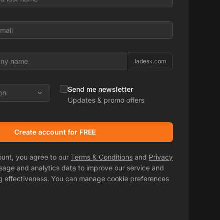
.ladesk.com
Send me newsletter
on
Updates & promo offers
Create account for FREE
ount, you agree to our
Terms & Conditions
and
Privacy
usage and analytics data to improve our service and
g effectiveness. You can manage cookie preferences