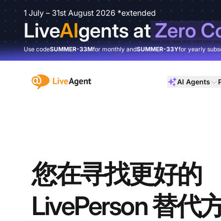
1 July – 31st August 2026 *extended
Live
AI
gents at
Zero C
Use code
SUMMER-33M
for monthly and
SUMMER-33Y
for yearly subs
:site.title
AI Agents
您在寻找更好的
LivePerson 替