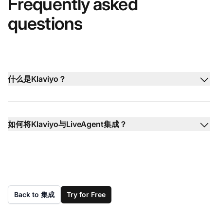
Frequently asked
questions
什么是Klaviyo？
如何将Klaviyo与LiveAgent集成？
Back to 集成
Try for Free