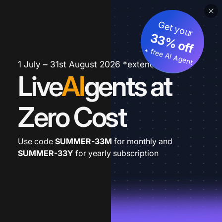
Get your
33% off
+ free AI Agent
1 July – 31st August 2026 *extended
Live
AI
gents at
Zero Cost
Use code
SUMMER-33M
for monthly and
SUMMER-33Y
for yearly subscription