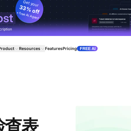
Get your
33% off
+ free AI Agent
ost
cription
Product
Resources
Features
Pricing
FREE AI
检查表