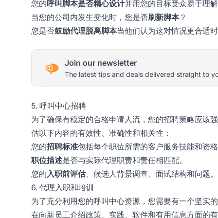
您的
呼叫脚本是否精心设计
并用您的目标受众易于理解
当您的公司内发生变化时，您是否
刷新脚本
？
您是否
鼓励代理脱离脚本
当他们认为这对情况更合适时
Join our newsletter
The latest tips and deals delivered straight to y
5. 呼叫中心招聘
为了确保有稳定的合格申请人流，您的招聘策略应该强
估以下内容的有效性、准确性和相关性：
您的
招聘标准
包括每个职位所需的客户服务技能和资格
职位描述
是否与实际代理职责和责任相匹配。
您的
入职前评估
、候选人背景调查、面试结构和问题。
6. 代理入职和培训
为了充分利用您的呼叫中心资源，您需要有一个坚实的
在向新员工介绍政策、实践、软件和有用信息方面的有