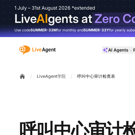
1 July – 31st August 2026 *extended
Live
AI
gents at
Zero C
Use code
SUMMER-33M
for monthly and
SUMMER-33Y
for yearly subs
:site.title
AI Agents
/
/
LiveAgent学院
呼叫中心审计检查表
Home
呼叫中心审计