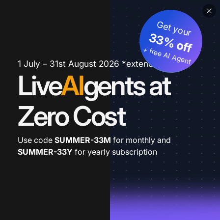
Get your
33% off
+ free AI Agent
1 July – 31st August 2026 *extended
Live
AI
gents at
Zero Cost
Use code
SUMMER-33M
for monthly and
SUMMER-33Y
for yearly subscription