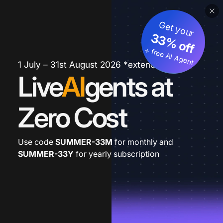
Get your
33% off
+ free AI Agent
1 July – 31st August 2026 *extended
Live
AI
gents at
Zero Cost
Use code
SUMMER-33M
for monthly and
SUMMER-33Y
for yearly subscription