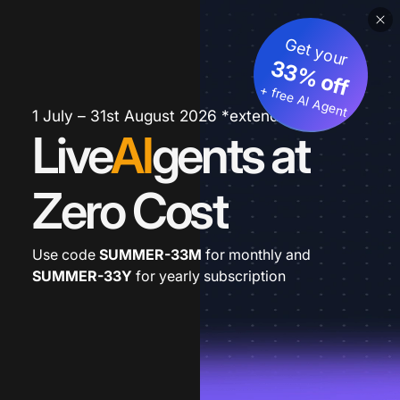
Get your
33% off
+ free AI Agent
1 July – 31st August 2026 *extended
Live
AI
gents at
Zero Cost
Use code
SUMMER-33M
for monthly and
SUMMER-33Y
for yearly subscription