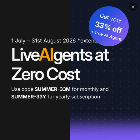
Get your
33% off
+ free AI Agent
1 July – 31st August 2026 *extended
Live
AI
gents at
Zero Cost
Use code
SUMMER-33M
for monthly and
SUMMER-33Y
for yearly subscription