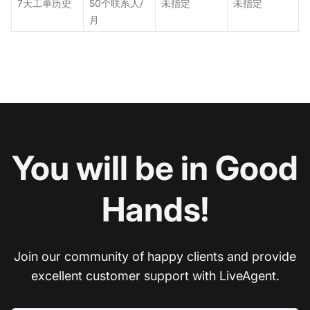
7天工单历史
50个联系人/
未指定
未指定
月
You will be in Good
Hands!
Join our community of happy clients and provide
excellent customer support with LiveAgent.