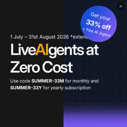
Get your
33% off
+ free AI Agent
1 July – 31st August 2026 *extended
Live
AI
gents at
Zero Cost
Use code
SUMMER-33M
for monthly and
SUMMER-33Y
for yearly subscription