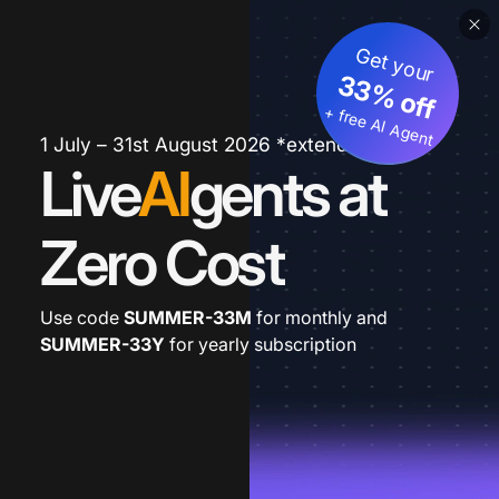
Get your
33% off
+ free AI Agent
1 July – 31st August 2026 *extended
Live
AI
gents at
Zero Cost
Use code
SUMMER-33M
for monthly and
SUMMER-33Y
for yearly subscription