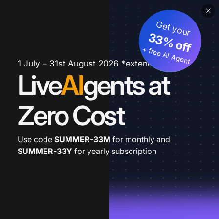
Get your
33% off
+ free AI Agent
1 July – 31st August 2026 *extended
Live
AI
gents at
Zero Cost
Use code
SUMMER-33M
for monthly and
SUMMER-33Y
for yearly subscription