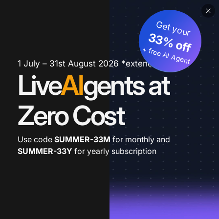
Get your
33% off
+ free AI Agent
1 July – 31st August 2026 *extended
Live
AI
gents at
Zero Cost
Use code
SUMMER-33M
for monthly and
SUMMER-33Y
for yearly subscription