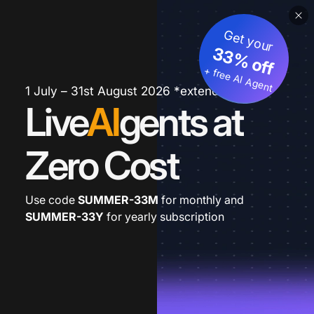
Get your
33% off
+ free AI Agent
1 July – 31st August 2026 *extended
Live
AI
gents at
Zero Cost
Use code
SUMMER-33M
for monthly and
SUMMER-33Y
for yearly subscription