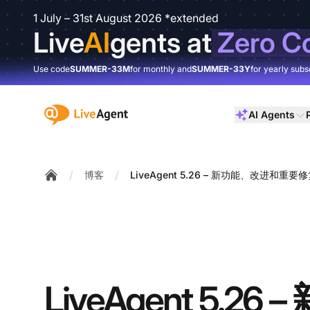
1 July – 31st August 2026 *extended
Live
AI
gents at
Zero C
Use code
SUMMER-33M
for monthly and
SUMMER-33Y
for yearly subs
:site.title
AI Agents
/
/
博客
LiveAgent 5.26 – 新功能、改进和重要
Home
LiveAgent 5.26