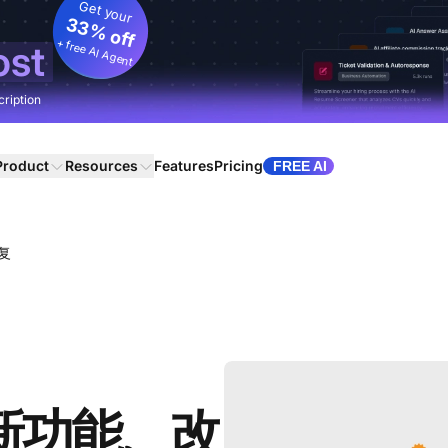
Get your
33% off
+ free AI Agent
ost
cription
Product
Resources
Features
Pricing
FREE AI
修复
 – 新功能、改