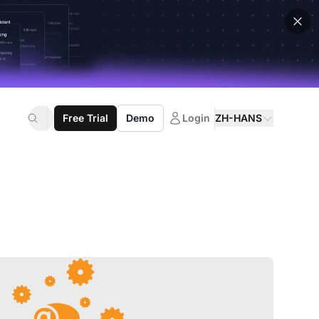
Free Trial
Demo
Login
ZH-HANS