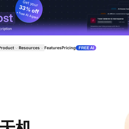
Get your
33% off
+ free AI Agent
ost
cription
Product
Resources
Features
Pricing
FREE AI
 聊天机