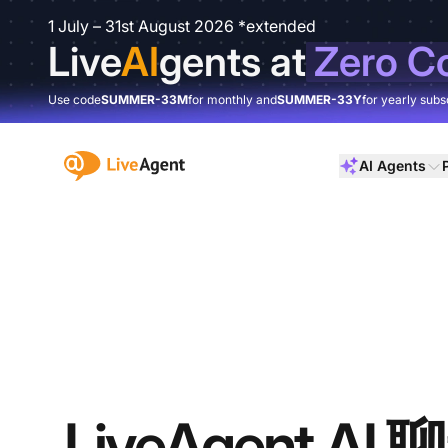
1 July – 31st August 2026 *extended
Live
AI
gents at
Zero C
Use code
SUMMER-33M
for monthly and
SUMMER-33Y
for yearly subs
:site.title
AI Agents
LiveAgent AI